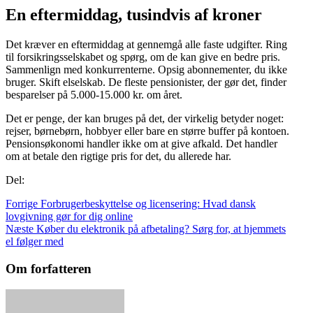
En eftermiddag, tusindvis af kroner
Det kræver en eftermiddag at gennemgå alle faste udgifter. Ring
til forsikringsselskabet og spørg, om de kan give en bedre pris.
Sammenlign med konkurrenterne. Opsig abonnementer, du ikke
bruger. Skift elselskab. De fleste pensionister, der gør det, finder
besparelser på 5.000-15.000 kr. om året.
Det er penge, der kan bruges på det, der virkelig betyder noget:
rejser, børnebørn, hobbyer eller bare en større buffer på kontoen.
Pensionsøkonomi handler ikke om at give afkald. Det handler
om at betale den rigtige pris for det, du allerede har.
Del:
Forrige
Forbrugerbeskyttelse og licensering: Hvad dansk
lovgivning gør for dig online
Næste
Køber du elektronik på afbetaling? Sørg for, at hjemmets
el følger med
Om forfatteren