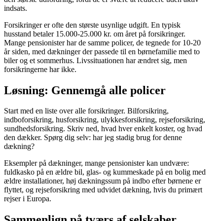
indsats.
Forsikringer er ofte den største usynlige udgift. En typisk
husstand betaler 15.000-25.000 kr. om året på forsikringer.
Mange pensionister har de samme policer, de tegnede for 10-20
år siden, med dækninger der passede til en børnefamilie med to
biler og et sommerhus. Livssituationen har ændret sig, men
forsikringerne har ikke.
Løsning: Gennemgå alle policer
Start med en liste over alle forsikringer. Bilforsikring,
indboforsikring, husforsikring, ulykkesforsikring, rejseforsikring,
sundhedsforsikring. Skriv ned, hvad hver enkelt koster, og hvad
den dækker. Spørg dig selv: har jeg stadig brug for denne
dækning?
Eksempler på dækninger, mange pensionister kan undvære:
fuldkasko på en ældre bil, glas- og kummeskade på en bolig med
ældre installationer, høj dækningssum på indbo efter børnene er
flyttet, og rejseforsikring med udvidet dækning, hvis du primært
rejser i Europa.
Sammenlign på tværs af selskaber