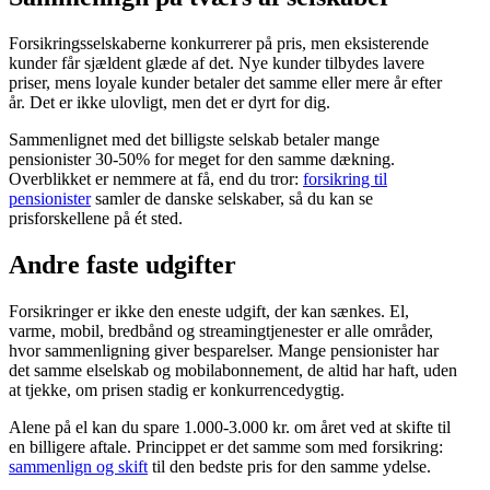
Forsikringsselskaberne konkurrerer på pris, men eksisterende
kunder får sjældent glæde af det. Nye kunder tilbydes lavere
priser, mens loyale kunder betaler det samme eller mere år efter
år. Det er ikke ulovligt, men det er dyrt for dig.
Sammenlignet med det billigste selskab betaler mange
pensionister 30-50% for meget for den samme dækning.
Overblikket er nemmere at få, end du tror:
forsikring til
pensionister
samler de danske selskaber, så du kan se
prisforskellene på ét sted.
Andre faste udgifter
Forsikringer er ikke den eneste udgift, der kan sænkes. El,
varme, mobil, bredbånd og streamingtjenester er alle områder,
hvor sammenligning giver besparelser. Mange pensionister har
det samme elselskab og mobilabonnement, de altid har haft, uden
at tjekke, om prisen stadig er konkurrencedygtig.
Alene på el kan du spare 1.000-3.000 kr. om året ved at skifte til
en billigere aftale. Princippet er det samme som med forsikring:
sammenlign og skift
til den bedste pris for den samme ydelse.