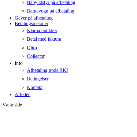
Babyudstyr på afbetaling
Barnevogn på afbetaling
Gaver på afbetaling
Betalingsmetoder
Klarna butikker
Betal med faktura
Qliro
Collector
Info
Afbetaling trods RKI
Betingelser
Kontakt
Artikler
Vælg side