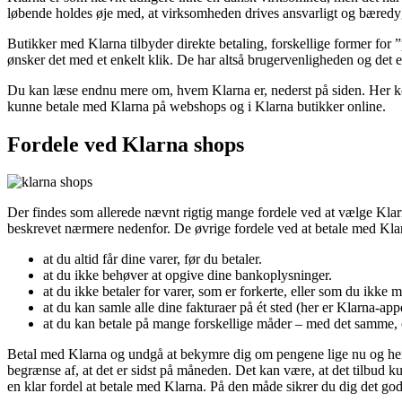
løbende holdes øje med, at virksomheden drives ansvarligt og bæredygt
Butikker med Klarna tilbyder direkte betaling, forskellige former for 
ønsker det med et enkelt klik. De har altså brugervenligheden og det
Du kan læse endnu mere om, hvem Klarna er, nederst på siden. Her ko
kunne betale med Klarna på webshops og i Klarna butikker online.
Fordele ved Klarna shops
Der findes som allerede nævnt rigtig mange fordele ved at vælge Klar
beskrevet nærmere nedenfor. De øvrige fordele ved at betale med Klar
at du altid får dine varer, før du betaler.
at du ikke behøver at opgive dine bankoplysninger.
at du ikke betaler for varer, som er forkerte, eller som du ikke 
at du kan samle alle dine fakturaer på ét sted (her er Klarna-app
at du kan betale på mange forskellige måder – med det samme, o
Betal med Klarna og undgå at bekymre dig om pengene lige nu og her. 
begrænse af, at det er sidst på måneden. Det kan være, at det tilbud k
en klar fordel at betale med Klarna. På den måde sikrer du dig det gode