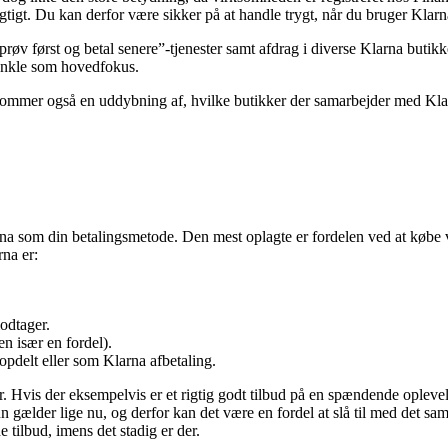
igt. Du kan derfor være sikker på at handle trygt, når du bruger Klarna
”prøv først og betal senere”-tjenester samt afdrag i diverse Klarna buti
 enkle som hovedfokus.
mmer også en uddybning af, hvilke butikker der samarbejder med Klarn
na som din betalingsmetode. Den mest oplagte er fordelen ved at købe v
na er:
modtager.
en især en fordel).
pdelt eller som Klarna afbetaling.
Hvis der eksempelvis er et rigtig godt tilbud på en spændende oplevels
un gælder lige nu, og derfor kan det være en fordel at slå til med det 
 tilbud, imens det stadig er der.