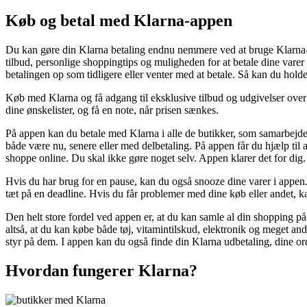
Køb og betal med Klarna-appen
Du kan gøre din Klarna betaling endnu nemmere ved at bruge Klarna-a
tilbud, personlige shoppingtips og muligheden for at betale dine varer 
betalingen op som tidligere eller venter med at betale. Så kan du hold
Køb med Klarna og få adgang til eksklusive tilbud og udgivelser over h
dine ønskelister, og få en note, når prisen sænkes.
På appen kan du betale med Klarna i alle de butikker, som samarbejder
både være nu, senere eller med delbetaling. På appen får du hjælp til a
shoppe online. Du skal ikke gøre noget selv. Appen klarer det for dig.
Hvis du har brug for en pause, kan du også snooze dine varer i appen. 
tæt på en deadline. Hvis du får problemer med dine køb eller andet, 
Den helt store fordel ved appen er, at du kan samle al din shopping 
altså, at du kan købe både tøj, vitamintilskud, elektronik og meget and
styr på dem. I appen kan du også finde din Klarna udbetaling, dine ordr
Hvordan fungerer Klarna?