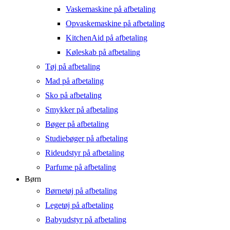
Vaskemaskine på afbetaling
Opvaskemaskine på afbetaling
KitchenAid på afbetaling
Køleskab på afbetaling
Tøj på afbetaling
Mad på afbetaling
Sko på afbetaling
Smykker på afbetaling
Bøger på afbetaling
Studiebøger på afbetaling
Rideudstyr på afbetaling
Parfume på afbetaling
Børn
Børnetøj på afbetaling
Legetøj på afbetaling
Babyudstyr på afbetaling