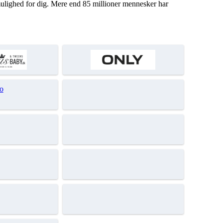
mulighed for dig. Mere end 85 millioner mennesker har