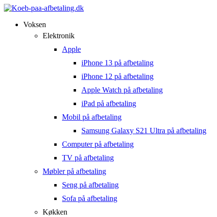
Voksen
Elektronik
Apple
iPhone 13 på afbetaling
iPhone 12 på afbetaling
Apple Watch på afbetaling
iPad på afbetaling
Mobil på afbetaling
Samsung Galaxy S21 Ultra på afbetaling
Computer på afbetaling
TV på afbetaling
Møbler på afbetaling
Seng på afbetaling
Sofa på afbetaling
Køkken