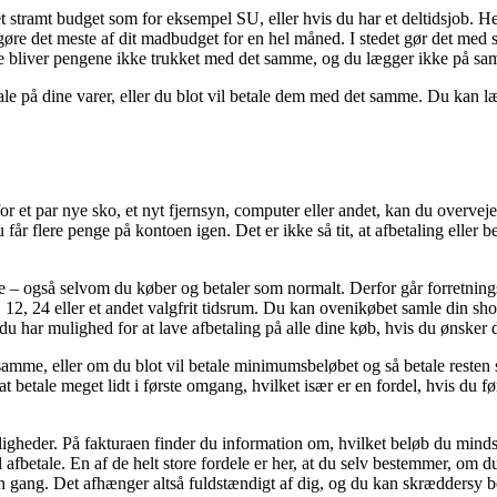
et stramt budget som for eksempel SU, eller hvis du har et deltidsjob. Her
dgøre det meste af dit madbudget for en hel måned. I stedet gør det med 
e bliver pengene ikke trukket med det samme, og du lægger ikke på sa
le på dine varer, eller du blot vil betale dem med det samme. Du kan 
 et par nye sko, et nyt fjernsyn, computer eller andet, kan du overveje
får flere penge på kontoen igen. Det er ikke så tit, at afbetaling eller be
e – også selvom du køber og betaler som normalt. Derfor går forretning
12, 24 eller et andet valgfrit tidsrum. Du kan ovenikøbet samle din sho
du har mulighed for at lave afbetaling på alle dine køb, hvis du ønsker d
amme, eller om du blot vil betale minimumsbeløbet og så betale resten 
etale meget lidt i første omgang, hvilket især er en fordel, hvis du førs
ligheder. På fakturaen finder du information om, hvilket beløb du mindst sk
fbetale. En af de helt store fordele er her, at du selv bestemmer, om du
 én gang. Det afhænger altså fuldstændigt af dig, og du kan skræddersy b