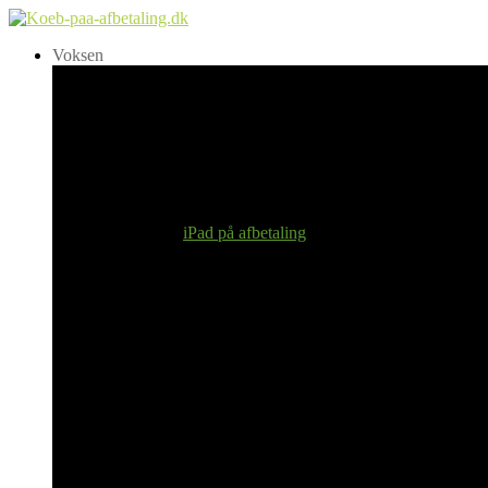
Voksen
Elektronik
Apple
iPhone 13 på afbetaling
iPhone 12 på afbetaling
Apple Watch på afbetaling
iPad på afbetaling
Mobil på afbetaling
Samsung Galaxy S21 Ultra på afbetaling
Computer på afbetaling
TV på afbetaling
Møbler på afbetaling
Seng på afbetaling
Sofa på afbetaling
Køkken