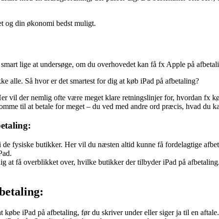
et og din økonomi bedst muligt.
smart lige at undersøge, om du overhovedet kan få fx Apple på afbetal
ke alle. Så hvor er det smartest for dig at køb iPad på afbetaling?
r vil der nemlig ofte være meget klare retningslinjer for, hvordan fx kø
 komme til at betale for meget – du ved med andre ord præcis, hvad du ka
etaling:
 i de fysiske butikker. Her vil du næsten altid kunne få fordelagtige afb
Pad.
ig at få overblikket over, hvilke butikker der tilbyder iPad på afbetalin
betaling:
købe iPad på afbetaling, før du skriver under eller siger ja til en aftale.