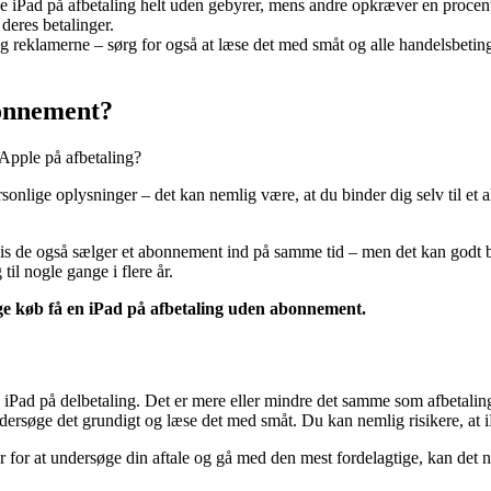
iPad på afbetaling helt uden gebyrer, mens andre opkræver en procentde
deres betalinger.
 reklamerne – sørg for også at læse det med småt og alle handelsbetinge
bonnement?
e Apple på afbetaling?
rsonlige oplysninger – det kan nemlig være, at du binder dig selv til et 
vis de også sælger et abonnement ind på samme tid – men det kan godt bl
til nogle gange i flere år.
tage køb få en iPad på afbetaling uden abonnement.
 iPad på delbetaling. Det er mere eller mindre det samme som afbetaling
dersøge det grundigt og læse det med småt. Du kan nemlig risikere, at i
for at undersøge din aftale og gå med den mest fordelagtige, kan det no